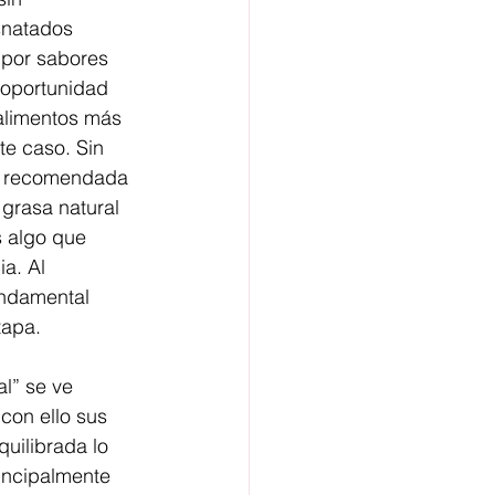
snatados 
por sabores 
oportunidad 
 alimentos más 
e caso. Sin 
o recomendada 
 grasa natural 
s algo que 
a. Al 
undamental 
tapa.
l” se ve 
con ello sus 
uilibrada lo 
incipalmente 