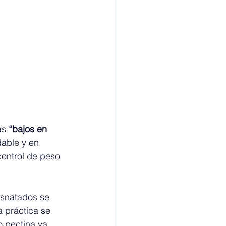
as 
“bajos en 
able y en 
ntrol de peso 
esnatados se 
 práctica se 
 pectina ya 