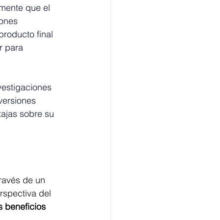
mente que el 
iones 
roducto final 
r para 
vestigaciones 
versiones 
tajas sobre su 
ravés de un 
rspectiva del 
 beneficios 