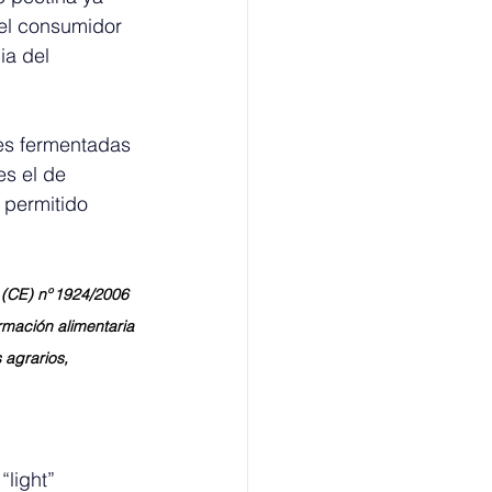
el consumidor 
ia del 
hes fermentadas 
es el de 
 permitido 
 (CE) nº 1924/2006 
rmación alimentaria 
agrarios, 
light” 