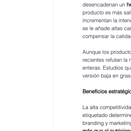
desencadenan un 
h
producto es más salu
incrementan la inte
se le añade altas c
compensar la calidad
Aunque los producto
recientes refutan la
enteras. Estudios qu
versión baja en grasa
Beneficios estratégi
La alta competitivi
etiquetado determine
branding y marketin
más que el nutricion