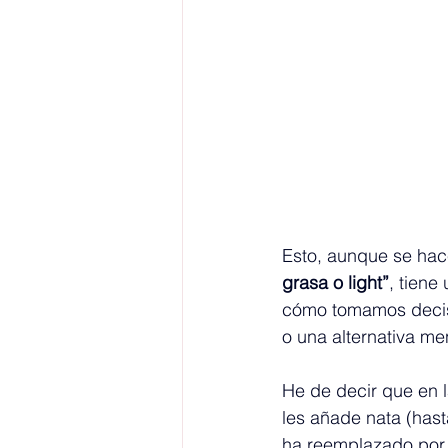
Esto, aunque se hace
grasa o light”
, tien
cómo tomamos decis
o una alternativa me
He de decir que en 
les añade nata (has
ha reemplazado por 