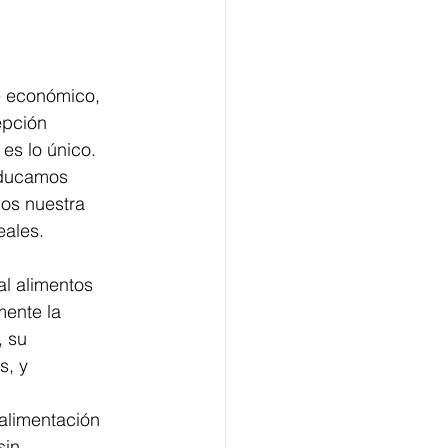
e económico, 
epción 
 es lo único. 
ducamos 
os nuestra 
eales.
l alimentos 
ente la 
 su 
s, y 
 alimentación 
sin 