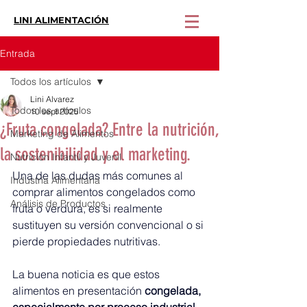
LINI ALIMENTACIÓN
Entrada
Todos los artículos
Lini Alvarez
Todos los artículos
10 sept 2025
¿Fruta congelada? Entre la nutrición,
Marketing de Alimentos
la sostenibilidad y el marketing.
Nutrición Infantil y Juvenil
Una de las dudas más comunes al 
Industria Alimentaria
comprar alimentos congelados como 
Análisis de Productos
fruta o verdura, es si realmente 
sustituyen su versión convencional o si 
pierde propiedades nutritivas.
La buena noticia es que estos 
alimentos en presentación
 congelada, 