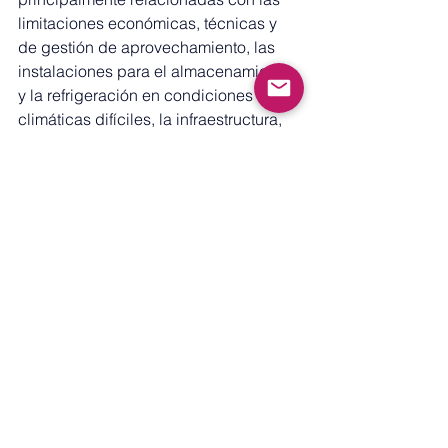
limitaciones económicas, técnicas y 
de gestión de aprovechamiento, las 
instalaciones para el almacenamiento 
y la refrigeración en condiciones 
climáticas difíciles, la infraestructura, 
el envasado y los sistemas de 
comercialización. 
Ahora, ¿Cuál es la mejor opción para 
ti?.
Si tienes tiempo, espacio y disfrutas 
preparando tu comida, congelar fruta 
fresca en casa puede ser una opción 
más económica y personalizada, 
siempre que el consumo sea 
frecuente. Además, de esta forma 
aprovechas la estacionalidad de 