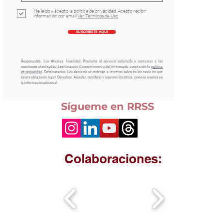
He leído y acepto la politica de privacidad. Acepto recibir
información por email
Ver Términos de Uso
SUSCRÍBETE AQUÍ
Responsable: Lini Alvarez. Finalidad: Prestarle el servicio solicitado y contestar a las
cuestiones planteadas. Legitimación: Consentimiento del interesado aceptando la
política
de privacidad
. Destinatarios: Los datos no se cederán a terceros salvo en los casos en que
exista obligación legal. Derechos: Acceder, rectificar y suprimir los datos, como se explica en
la información adicional.
Sígueme en RRSS
Colaboraciones: