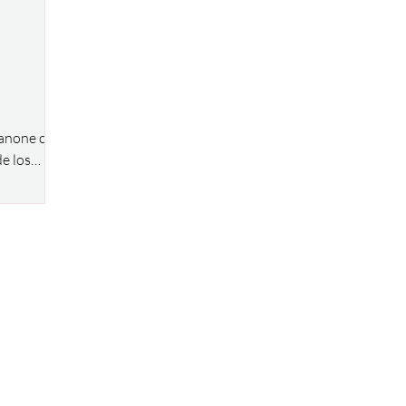
Danone con
e los
 defensas