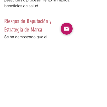
pesticidas o procesamiento ni implica 
beneficios de salud.
Riesgos de Reputación y 
Estrategia de Marca
Se ha demostrado que el 
conocimiento de expectativas 
negativas no confirmadas perjudica la 
actitud del consumidor hacia el 
producto e incluso afecta la confianza 
en la marca en relación con diversos 
atributos alimentarios importantes. 
Estudios confirman que la etiqueta 
"natural" 
aumenta la intención de 
compra mediante la confianza en la 
marca. Sin embargo, cuando se 
alcanzan las expectativas la confianza 