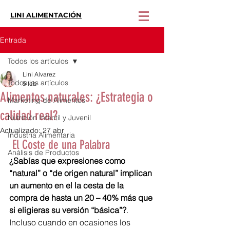
LINI ALIMENTACIÓN
Entrada
Todos los artículos
Lini Alvarez
Todos los artículos
5 feb
Alimentos naturales: ¿Estrategia o
Marketing de Alimentos
calidad real?
Nutrición Infantil y Juvenil
Actualizado:
27 abr
Industria Alimentaria
 El Coste de una Palabra
Análisis de Productos
¿Sabías que expresiones como 
“natural” o “de origen natural” implican 
un aumento en el la cesta de la 
compra de hasta un 20 – 40% más que 
si eligieras su versión “básica”?
. 
Incluso cuando en ocasiones los 