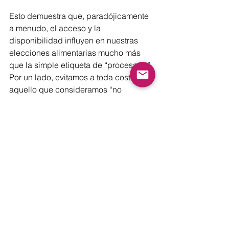
Esto demuestra que, paradójicamente 
a menudo, el acceso y la 
disponibilidad influyen en nuestras 
elecciones alimentarias mucho más 
que la simple etiqueta de “procesado”. 
Por un lado, evitamos a toda costa 
aquello que consideramos “no 
natural”, mientras que, por otro, 
aceptamos como indispensables 
productos promocionados como 
panaceas, sin detenernos a reflexionar 
sobre su grado de procesamiento. 
Una cuestión bastante interesante.
Por ejemplo, cuando se trata de 
productos como proteínas en polvo, la 
publicidad las eleva a una necesidad 
esencial, incluso por encima de 