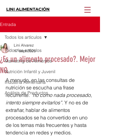
LINI ALIMENTACIÓN
Entrada
Todos los artículos
Lini Alvarez
Todos los artículos
17 sept 2025
¿Es un alimento procesado?. Mejor
Marketing de Alimentos
NO.
Nutrición Infantil y Juvenil
A menudo, en las consultas de 
Industria Alimentaria
nutrición se escucha una frase 
Análisis de Productos
recurrente: 
“no como nada procesado, 
intento siempre evitarlos”
. Y no es de 
extrañar, hablar de alimentos 
procesados se ha convertido en uno 
de los temas más frecuentes y hasta 
tendencia en redes y medios.